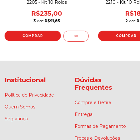
2205 - Kit 10 Rolos
2210 - Kit 10 Ro
R$235,00
R$18
3
x de
R$91,85
2
x de
R
Institucional
Dúvidas
Frequentes
Política de Privacidade
Compre e Retire
Quem Somos
Entrega
Segurança
Formas de Pagamento
Trocas e Devoluções