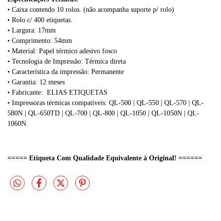
• Caixa contendo
10 rolos. (não acompanha suporte p/ rolo)
•
Rolo c/ 400 etiquetas.
•
Largura: 17mm
•
Comprimento
: 54
mm
• Material: Papel térmico adesivo fosco
• Tecnologia de Impressão: Térmica direta
• Característica da impressão: Permanente
• Garantia: 12 meses
• Fabricante: ELIAS ETIQUETAS
• Impressoras térmicas compatíveis: QL-500 | QL-550 | QL-570 | QL-
580N | QL-650TD | QL-700 | QL-800 | QL-1050 | QL-1050N | QL-
1060N.
===== Etiqueta Com Qualidade Equivalente à Original! ======