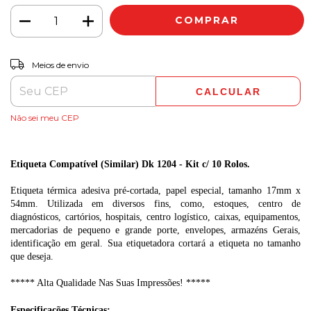
ALTERAR CEP
Entregas para o CEP:
Meios de envio
CALCULAR
Não sei meu CEP
Etiqueta Compatível (Similar) Dk 1204 - Kit c/ 10 Rolos.
Etiqueta térmica adesiva pré-cortada, papel especial, tamanho 17mm x
54mm. Utilizada em diversos fins, como, estoques, centro de
diagnósticos, cartórios, hospitais, centro logístico, caixas, equipamentos,
mercadorias de pequeno e grande porte, envelopes, armazéns Gerais,
identificação em geral. Sua etiquetadora cortará a etiqueta no tamanho
que deseja.
***** Alta Qualidade Nas Suas Impressões! *****
Especificações Técnicas: