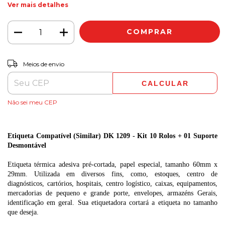
Ver mais detalhes
ALTERAR CEP
Entregas para o CEP:
Meios de envio
CALCULAR
Não sei meu CEP
Etiqueta Compatível (Similar) DK 1209 - Kit 10 Rolos + 01 Suporte
Desmontável
Etiqueta térmica adesiva pré-cortada, papel especial, tamanho 60mm x
29mm. Utilizada em diversos fins, como, estoques, centro de
diagnósticos, cartórios, hospitais, centro logístico, caixas, equipamentos,
mercadorias de pequeno e grande porte, envelopes, armazéns Gerais,
identificação em geral. Sua etiquetadora cortará a etiqueta no tamanho
que deseja.