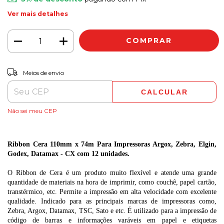
Ver mais detalhes
ALTERAR CEP
Entregas para o CEP:
Meios de envio
CALCULAR
Não sei meu CEP
Ribbon Cera 110mm x 74m Para Impressoras Argox, Zebra, Elgin,
Godex, Datamax - CX com 12 unidades.
O Ribbon de Cera é um produto muito flexível e atende uma grande
quantidade de materiais na hora de imprimir, como couchê, papel cartão,
transtérmico, etc. Permite a impressão em alta velocidade com excelente
qualidade. Indicado para as principais marcas de impressoras como,
Zebra, Argox, Datamax, TSC, Sato e etc. É utilizado para a impressão de
código de barras e informações varáveis em papel e etiquetas