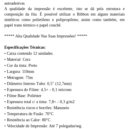
autoadesivas.
A qualidade da impressão é excelente, isto se dá pela estrutura e
composição da fita. É possível utilizar o Ribbon em alguns materiais
sintéticos como polietileno e polipropileno, assim como também, em
papel trans térmico e papel couchê.
***** Alta Qualidade Nas Suas Impressões! *****
Especificações Técnicas:
•
Caixa contendo 12 unidades.
•
Material: Cera
•
Cor da tinta: Preto
•
Largura: 110mm
• Metragem: 75m
• Diâmetro Interno Tubo: 0,5" (12,7mm)
• Espessura do Filme: 4,5+ - 0,1 mícrons
• Filme Base: Poliéster
• Espessura total c/ a tinta: 7,8+ - 0,3 g/m2
• Resistência riscos e borrões: Manuseio
• Temperatura de Fusão: 70°C
• Resistência ao Calor: 80°C
• Velocidade de Impressão: Até 7 polegadas/seg.